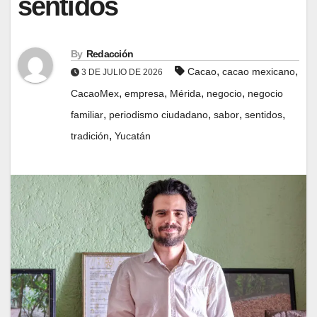
sentidos
By
Redacción
,
,
Cacao
cacao mexicano
3 DE JULIO DE 2026
,
,
,
,
CacaoMex
empresa
Mérida
negocio
negocio
,
,
,
,
familiar
periodismo ciudadano
sabor
sentidos
,
tradición
Yucatán