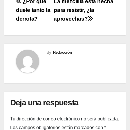
Navegación
¿Por qué
La mezclilla está hecha
duele tanto la
para resistir, ¿la
de
derrota?
aprovechas?
entradas
By
Redacción
Deja una respuesta
Tu dirección de correo electrónico no será publicada.
Los campos obligatorios están marcados con
*