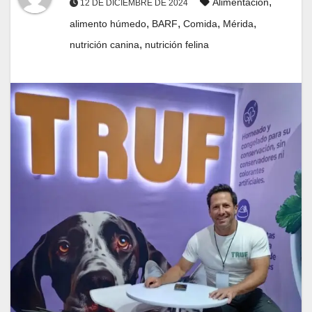
,
Alimentación
12 DE DICIEMBRE DE 2024
,
,
,
,
alimento húmedo
BARF
Comida
Mérida
,
nutrición canina
nutrición felina