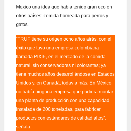
México una idea que había tenido gran eco en
otros países: comida horneada para perros y
gatos.
“TRUF tiene su origen ocho años atrás, con el
éxito que tuvo una empresa colombiana
llamada PIXIE, en el mercado de la comida
natural, sin conservadores ni colorantes; ya
tiene muchos años desarrollándose en Estados
Unidos y, en Canadá, todavía más. En México
no había ninguna empresa que pudiera montar
una planta de producción con una capacidad
instalada de 200 toneladas, para fabricar
productos con estándares de calidad altos”,
señala.