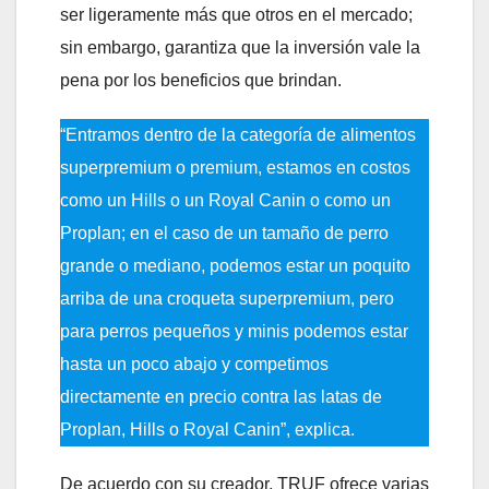
ser ligeramente más que otros en el mercado;
sin embargo, garantiza que la inversión vale la
pena por los beneficios que brindan.
“Entramos dentro de la categoría de alimentos
superpremium o premium, estamos en costos
como un Hills o un Royal Canin o como un
Proplan; en el caso de un tamaño de perro
grande o mediano, podemos estar un poquito
arriba de una croqueta superpremium, pero
para perros pequeños y minis podemos estar
hasta un poco abajo y competimos
directamente en precio contra las latas de
Proplan, Hills o Royal Canin”, explica.
De acuerdo con su creador, TRUF ofrece varias