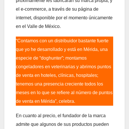
próximamente les fabricarán su marca propia, y
el e-commerce, a través de su página de
internet, disponible por el momento únicamente
en el Valle de México.
“Contamos con un distribuidor bastante fuerte
que yo he desarrollado y está en Mérida, una
especie de “doghunter”; montamos
congeladores en veterinarias y abrimos puntos
de venta en hoteles, clínicas, hospitales;
tenemos una presencia creciente todos los
meses en lo que se refiere al número de puntos
de venta en Mérida”, celebra.
En cuanto al precio, el fundador de la marca
admite que algunos de sus productos pueden