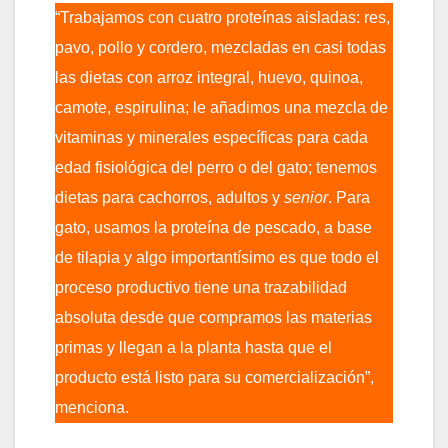
“Trabajamos con cuatro proteínas aisladas: res,
pavo, pollo y cordero, mezcladas en casi todas
las dietas con arroz integral, huevo, quinoa,
camote, espirulina; le añadimos una mezcla de
vitaminas y minerales específicas para cada
edad fisiológica del perro o del gato; tenemos
dietas para cachorros, adultos y
senior
. Para
gato, usamos la proteína de pescado, a base
de tilapia y algo importantísimo es que todo el
proceso productivo tiene una trazabilidad
absoluta desde que compramos las materias
primas y llegan a la planta hasta que el
producto está listo para su comercialización”,
menciona.