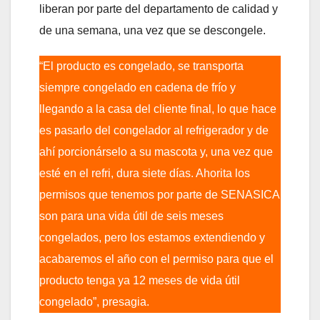
liberan por parte del departamento de calidad y
de una semana, una vez que se descongele.
“El producto es congelado, se transporta
siempre congelado en cadena de frío y
llegando a la casa del cliente final, lo que hace
es pasarlo del congelador al refrigerador y de
ahí porcionárselo a su mascota y, una vez que
esté en el refri, dura siete días. Ahorita los
permisos que tenemos por parte de SENASICA
son para una vida útil de seis meses
congelados, pero los estamos extendiendo y
acabaremos el año con el permiso para que el
producto tenga ya 12 meses de vida útil
congelado”, presagia.