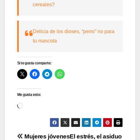
cereales?
Delicia de los dioses, “perro” no para
tu mascota
Si te gusta comparte:
Me gusta esto:
Cargando...
Navegación
Mujeres jóvenes
El estrés, el asiduo