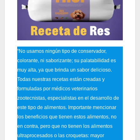
“No usamos ningún tipo de conservador,
colorante, ni saborizante; su palatabilidad es
muy alta, ya que brinda un sabor delicioso.
Todas nuestras recetas están creadas y
formuladas por médicos veterinarios
zootecnistas, especialistas en el desarrollo de
este tipo de alimentos. Importante mencionar
los beneficios que tienen estos alimentos, no
en contra, pero que no tienen los alimentos
ultraprocesados o las croquetas: mayor