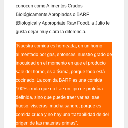
conocen como Alimentos Crudos
Biológicamente Apropiados o BARF
(Biologically Appropriate Raw Food), a Julio le
gusta dejar muy clara la diferencia.
“Nuestra comida es horneada, en un horno
alimentado por gas, entonces, nuestro grado de
inocuidad en el momento en que el producto
sale del horno, es altísima, porque todo está
cocinado. La comida BARF es una comida
100% cruda que no trae un tipo de proteína
definida, sino que puede traer varias, trae
hueso, vísceras, mucha sangre, porque es
comida cruda y no hay una trazabilidad de del
origen de las materias primas”.