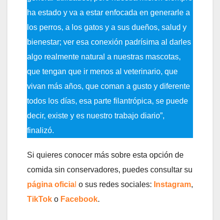
ha estado y va a estar enfocada en generarle a
los perros, a los gatos y a sus dueños, salud y
bienestar; ver esa conexión padrísima al darles
algo realmente natural a nuestras mascotas,
que tengan que ir menos al veterinario, que
vivan más años, que coman a gusto y diferente
todos los días, esa parte filantrópica, se puede
decir, existe y es nuestro trabajo diario”,
finalizó.
Si quieres conocer más sobre esta opción de
comida sin conservadores, puedes consultar su
página oficia
l
o sus redes sociales:
Instagram
,
TikTok
o
Facebook
.