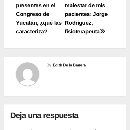
presentes en el
malestar de mis
de
Congreso de
pacientes: Jorge
entradas
Yucatán, ¿qué las
Rodríguez,
caracteriza?
fisioterapeuta
By
Edith De la Barrera
Deja una respuesta