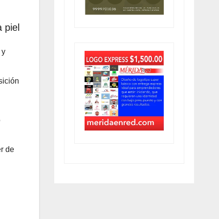
 piel
 y
sición
o
er de