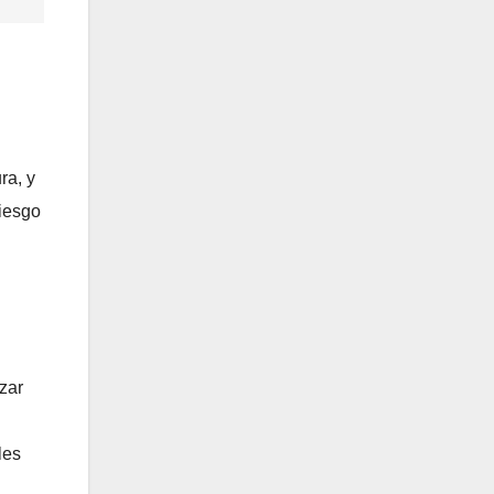
ra, y
riesgo
zar
les