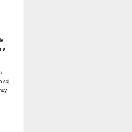
de
r a
ra
 sol,
 muy