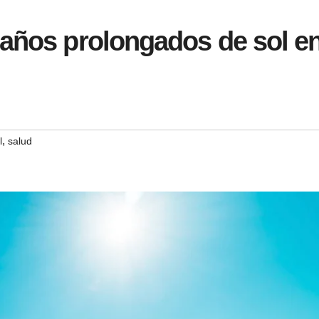
baños prolongados de sol e
,
l
salud