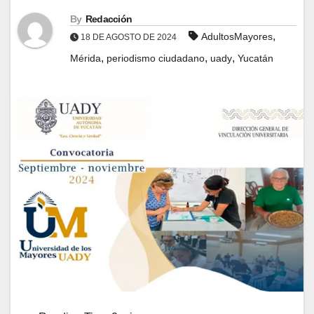
By
Redacción
,
AdultosMayores
18 DE AGOSTO DE 2024
,
,
,
Mérida
periodismo ciudadano
uady
Yucatán