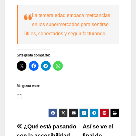
La tercera edad empaca mercancías
en los supermercados para sentirse
útiles, conectados y seguir facturando
Si te gusta comparte:
Me gusta esto:
Cargando...
Navegación
¿Qué está pasando
Así se ve el
con la accesibilidad
final de