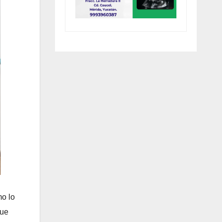
mo lo
que