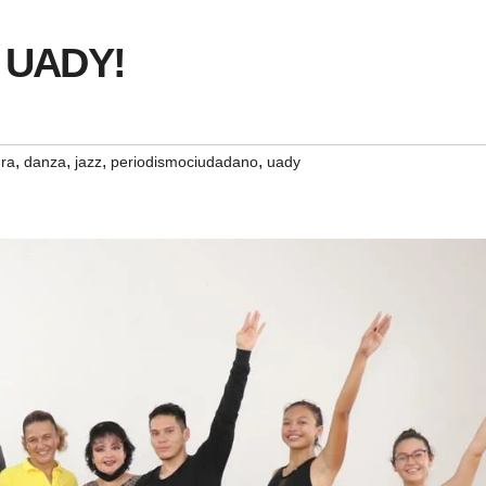
a UADY!
,
,
,
,
ura
danza
jazz
periodismociudadano
uady