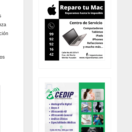
s
nza
ción
los