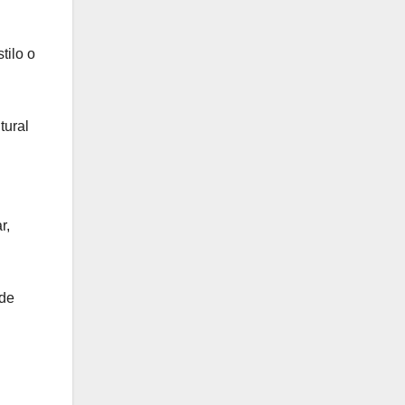
tilo o
tural
r,
 de