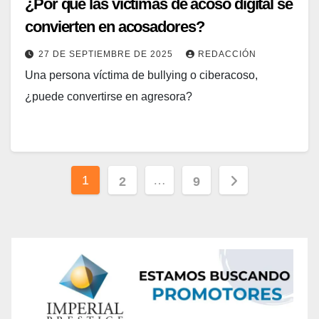
¿Por qué las víctimas de acoso digital se
convierten en acosadores?
27 DE SEPTIEMBRE DE 2025
REDACCIÓN
Una persona víctima de bullying o ciberacoso,
¿puede convertirse en agresora?
Paginación
1
…
2
9
de
entradas