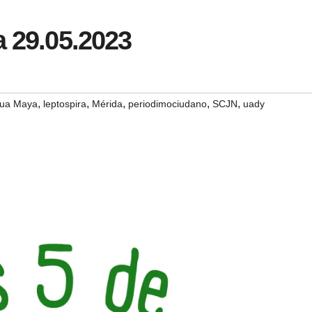
a 29.05.2023
,
,
,
,
,
ua Maya
leptospira
Mérida
periodimociudano
SCJN
uady