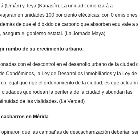
ilá (Umán) y Teya (Kanasín). La unidad comenzará a
 viajarán en unidades 100 por ciento eléctricas, con 0 emisiones,
, además de que el dióxido de carbono que absorben equivale a a
, asegura el gobierno estatal. (La Jornada Maya)
gir rumbo de su crecimiento urbano.
ionadas con el descontrol en el desarrollo urbano de la ciudad 
y de Condóminos, la Ley de Desarrollos Inmobiliarios y la Ley de
co legal que rige el ordenamiento de la ciudad, es que actual
i ciudades que rodean la periferia de la ciudad y abundan las
tinuidad de las vialidades. (La Verdad)
 cacharros en Mérida
e opinaron que las campañas de descacharrización deberían se