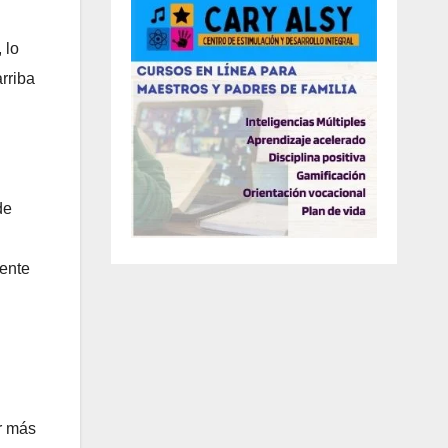
 lo
rriba
de
mente
r más