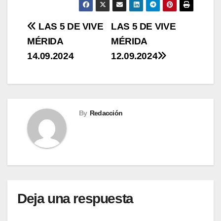
Navegación
LAS 5 DE VIVE
LAS 5 DE VIVE
MÉRIDA
MÉRIDA
de
14.09.2024
12.09.2024
entradas
By
Redacción
Deja una respuesta