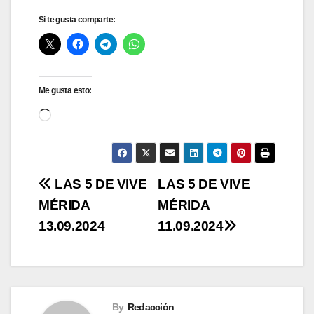
Si te gusta comparte:
Me gusta esto:
Cargando...
Navegación
LAS 5 DE VIVE
LAS 5 DE VIVE
MÉRIDA
MÉRIDA
de
13.09.2024
11.09.2024
entradas
By
Redacción