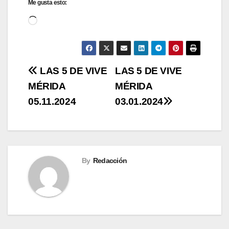
Me gusta esto:
Cargando...
Navegación
LAS 5 DE VIVE
LAS 5 DE VIVE
MÉRIDA
MÉRIDA
de
05.11.2024
03.01.2024
entradas
By
Redacción