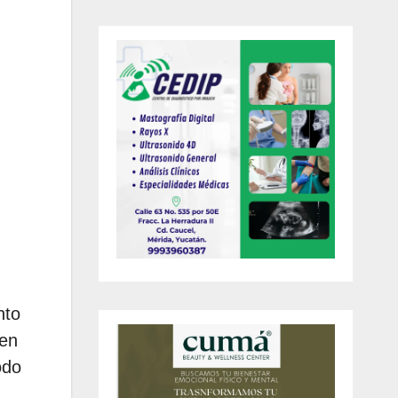
nto
 en
odo