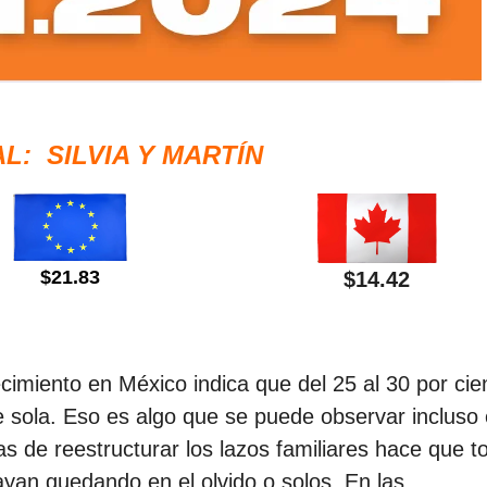
L: SILVIA Y MARTÍN
$21.83
$14.42
imiento en México indica que del 25 al 30 por cie
 sola. Eso es algo que se puede observar incluso
s de reestructurar los lazos familiares hace que t
yan quedando en el olvido o solos. En las