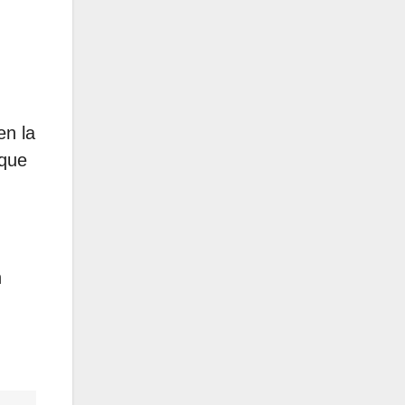
en la
 que
n