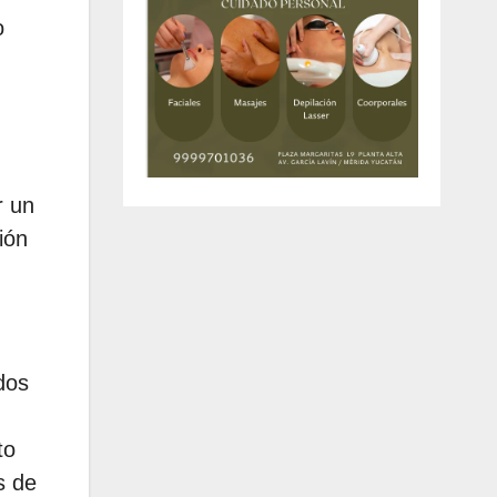
o
r un
ión
dos
to
s de