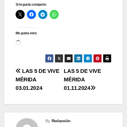
Si te gusta comparte:
Me gusta esto:
Cargando...
Navegación
LAS 5 DE VIVE
LAS 5 DE VIVE
MÉRIDA
MÉRIDA
de
03.01.2024
01.11.2024
entradas
By
Redacción