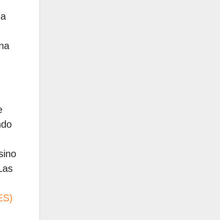
ía
ona
e
ndo
sino
Las
ES)