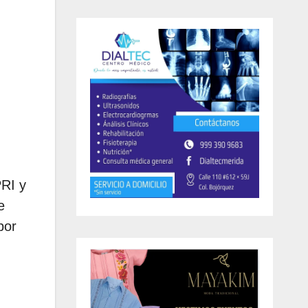
PRI y
e
por