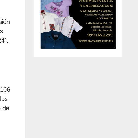
sión
s:
4”,
 106
los
é de