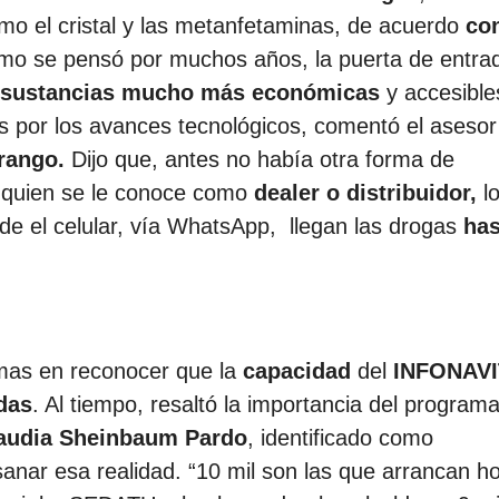
mo el cristal y las metanfetaminas, de acuerdo
co
omo se pensó por muchos años, la puerta de entra
s sustancias mucho más económicas
y accesible
 por los avances tecnológicos, comentó el asesor
rango.
Dijo que, antes no había otra forma de
a quien se le conoce como
dealer o distribuidor,
l
de el celular, vía WhatsApp, llegan las drogas
has
mas en reconocer que la
capacidad
del
INFONAVI
das
. Al tiempo, resaltó la importancia del program
audia Sheinbaum Pardo
, identificado como
nar esa realidad. “10 mil son las que arrancan h