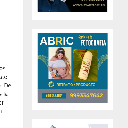
nos
ste
o. De
 la
er
)