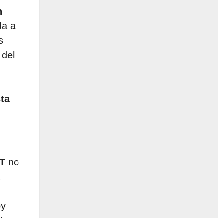
n
da a
s
 del
o
ta
T
no
a
oy