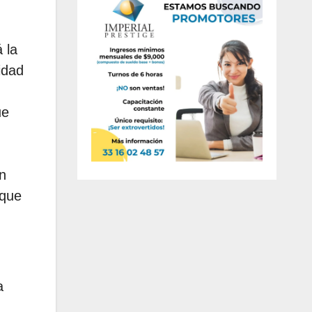
 la
idad
ue
n
 que
a