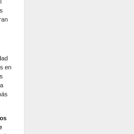
l
s
ran
dad
as en
s
ma
más
nos
e