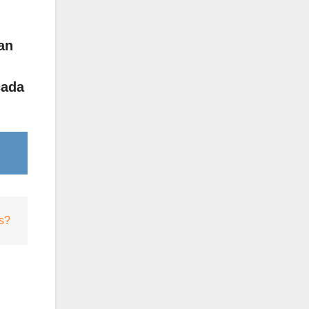
an
cada
s?