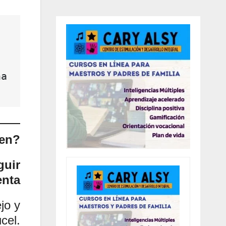
a 
en?
guir
enta
jo y
cel.