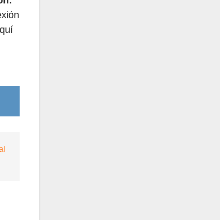
ón:
exión
aquí
al