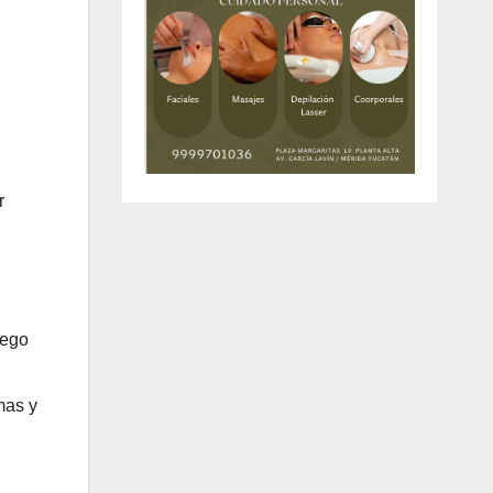
r
uego
mas y