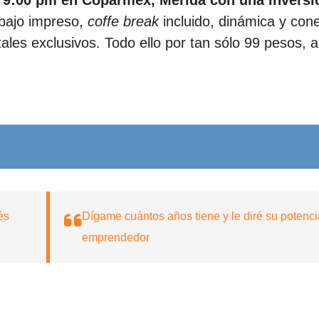
a 9:00 pm en Coparmex, Mérida con una inversi
abajo impreso,
coffe break
incluido, dinámica y con
ales exclusivos. Todo ello por tan sólo 99 pesos, 
és
Dígame cuántos años tiene y le diré su potenci
emprendedor