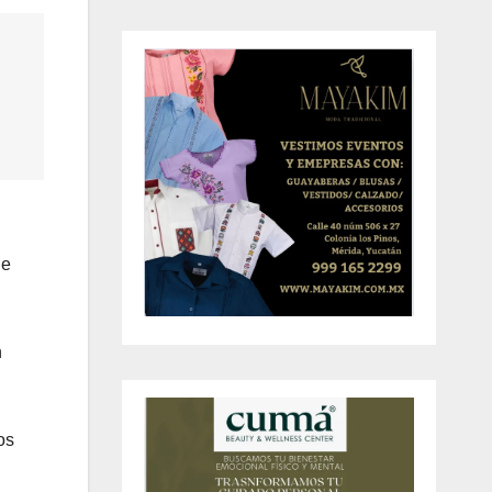
de
n
os