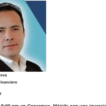
Nova
inanciero
?