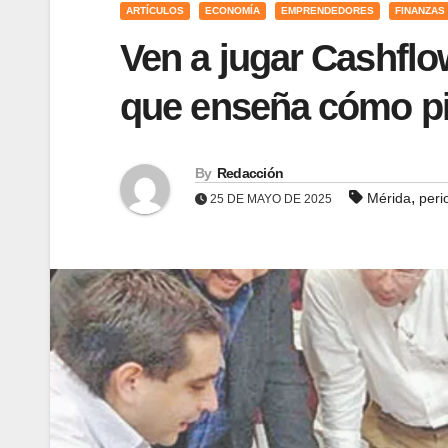
ARTÍCULOS
ECONOMÍA
EMPRENDEDORES
FINANZAS
Ven a jugar Cashflo
que enseña cómo pi
By
Redacción
,
Mérida
peri
25 DE MAYO DE 2025