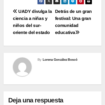
Navegación
UADY divulga la
Detrás de un gran
ciencia a niñas y
festival: Una gran
de
niños del sur-
comunidad
entradas
oriente del estado
educativa
By
Lorena González Boscó
Deja una respuesta