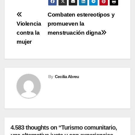
Navegación
Combaten estereotipos y
Violencia
promueven la
de
contra la
menstruación digna
entradas
mujer
By
Cecilia Abreu
4.583 thoughts on “Turismo comunitario,