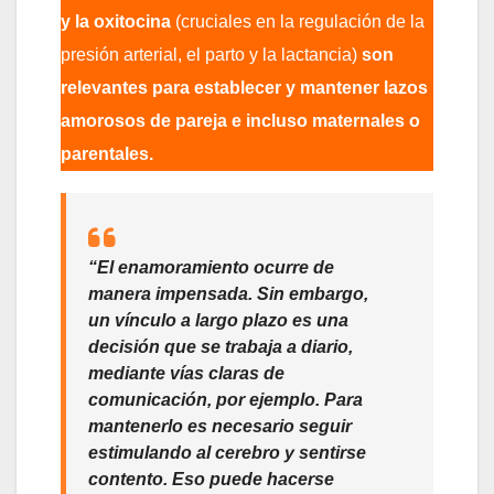
y la oxitocina
(cruciales en la regulación de la
presión arterial, el parto y la lactancia)
son
relevantes para establecer y mantener lazos
amorosos de pareja e incluso maternales o
parentales.
“El enamoramiento ocurre de
manera impensada. Sin embargo,
un vínculo a largo plazo es una
decisión que se trabaja a diario,
mediante vías claras de
comunicación, por ejemplo. Para
mantenerlo es necesario seguir
estimulando al cerebro y sentirse
contento. Eso puede hacerse