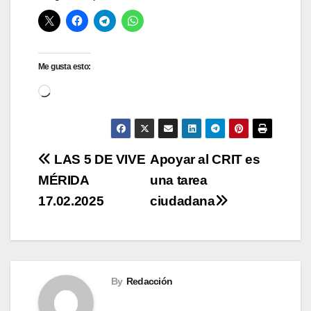
Me gusta esto:
Cargando...
Navegación
LAS 5 DE VIVE
Apoyar al CRIT es
MÉRIDA
una tarea
de
17.02.2025
ciudadana
entradas
By
Redacción