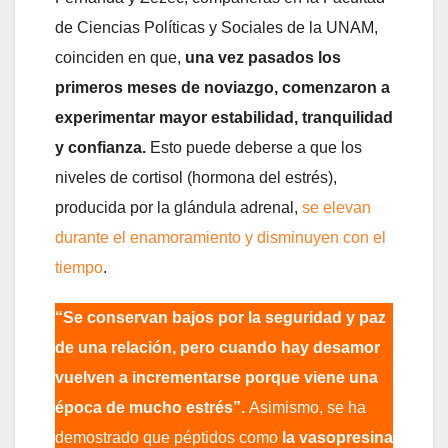
de Ciencias Políticas y Sociales de la UNAM,
coinciden en que,
una vez pasados los
primeros meses de noviazgo, comenzaron a
experimentar mayor estabilidad, tranquilidad
y confianza.
Esto puede deberse a que los
niveles de cortisol (hormona del estrés),
producida por la glándula adrenal,
se elevan
durante el enamoramiento y disminuyen con el
tiempo
.
“Se conservan bajos por la seguridad y paz
de una relación, pero cuando hay desamor
vuelven a incrementarse porque viene una
época de mucho estrés”.
Asimismo, se ha
demostrado que péptidos como
la vasopresina