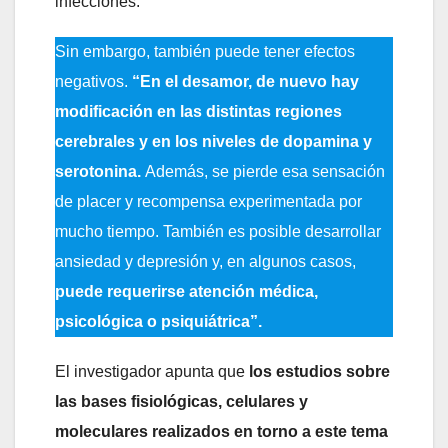
infecciones.
Sin embargo, también puede tener efectos
negativos.
“En el desamor, de nuevo hay
modificación en las distintas regiones
cerebrales y en los niveles de dopamina y
serotonina.
Además, se pierde esa sensación
de placer y recompensa experimentada por
mucho tiempo. También es posible desarrollar
ansiedad y depresión y, en algunos casos,
puede requerirse atención médica,
psicológica o psiquiátrica”.
El investigador apunta que
los estudios sobre
las bases fisiológicas, celulares y
moleculares realizados en torno a este tema