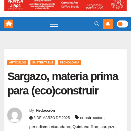
ARTÍCULOS
SUSTENTABLE
TECNOLOGÍA
Sargazo, materia prima
para (eco)construir
By
Redacción
,
construcción
3 DE MARZO DE 2025
,
,
,
periodismo ciudadano
Quintana Roo
sargazo