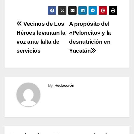
Navegación
Vecinos de Los
A propósito del
Héroes levantan la
«Peloncito» y la
de
voz ante falta de
desnutrición en
entradas
servicios
Yucatán
By
Redacción