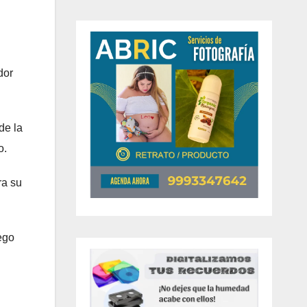
dor
de la
o.
ra su
ego