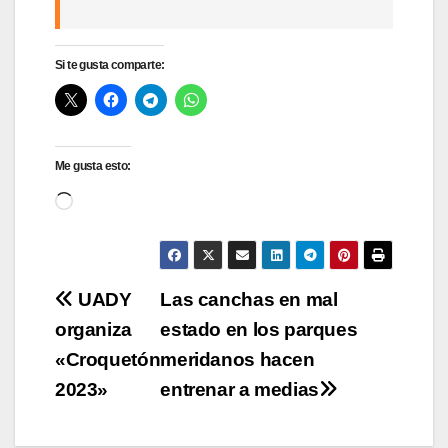
Si te gusta comparte:
Me gusta esto:
Cargando...
Navegación
UADY
Las canchas en mal
organiza
estado en los parques
de
«Croquetón
meridanos hacen
entradas
2023»
entrenar a medias