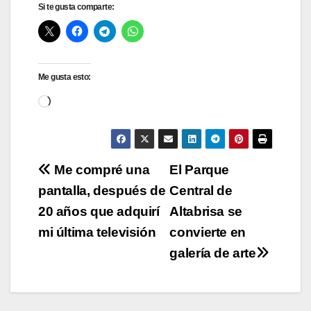
Si te gusta comparte:
Me gusta esto:
Cargando...
Navegación
Me compré una
El Parque
pantalla, después de
Central de
de
20 años que adquirí
Altabrisa se
entradas
mi última televisión
convierte en
galería de arte