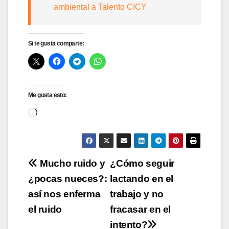
ambiental a Talento CICY
Si te gusta comparte:
Me gusta esto:
Cargando...
Navegación
Mucho ruido y
¿Cómo seguir
¿pocas nueces?:
lactando en el
de
así nos enferma
trabajo y no
entradas
el ruido
fracasar en el
intento?