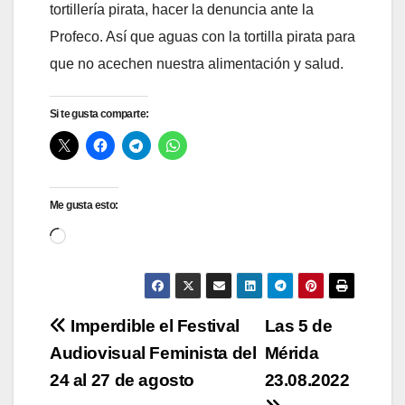
tortillería pirata, hacer la denuncia ante la
Profeco. Así que aguas con la tortilla pirata para
que no acechen nuestra alimentación y salud.
Si te gusta comparte:
Me gusta esto:
Cargando...
Navegación
Imperdible el Festival
Las 5 de
Audiovisual Feminista del
Mérida
de
24 al 27 de agosto
23.08.2022
entradas