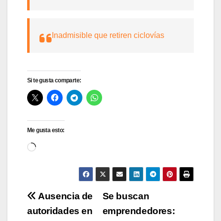
Inadmisible que retiren ciclovías
Si te gusta comparte:
Me gusta esto:
Cargando...
Navegación
Ausencia de
Se buscan
autoridades en
emprendedores:
de