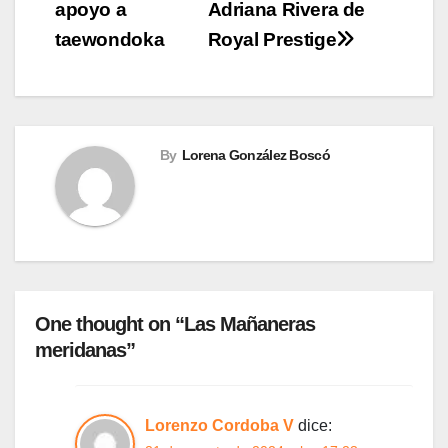
apoyo a
Adriana Rivera de
entradas
taewondoka
Royal Prestige
By
Lorena González Boscó
One thought on “Las Mañaneras
meridanas”
Lorenzo Cordoba V
dice: