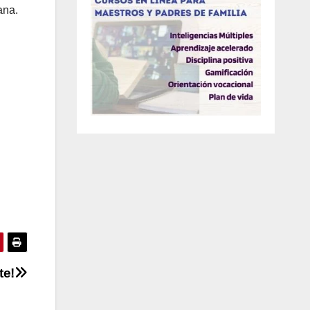
ana.
te!