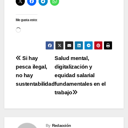
Me gusta esto:
Cargando...
Navegación
Si hay
Salud mental,
pesca ilegal,
digitalización y
de
no hay
equidad salarial
entradas
sustentabilidad
fundamentales en el
trabajo
By
Redacción