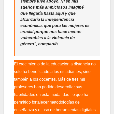
siempre tuve apoyo. Ni en mis
sueños más ambiciosos imaginé
que llegaría hasta aquí y que
alcanzaría la independencia
económica, que para las mujeres es
crucial porque nos hace menos
vulnerables a la violencia de
género”, compartió.
El crecimiento de la educación a distancia no
solo ha beneficiado a los estudiantes, sino
también a los docentes. Más de tres mil
profesores han podido desarrollar sus
habilidades en esta modalidad, lo que ha
permitido fortalecer metodologías de
enseñanza y el uso de herramientas digitales.