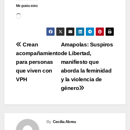
Me gusta esto:
Cargando...
Navegación
Crean
Amapolas: Suspiros
acompañamiento
de Libertad,
de
para personas
manifiesto que
entradas
que viven con
aborda la feminidad
VPH
y la violencia de
género
By
Cecilia Abreu