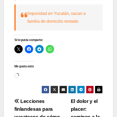
Impunidad en Yucatán, sacan a
familia de domicilio rentado
Si te gusta comparte:
Me gusta esto:
Cargando...
Navegación
Lecciones
El dolor y el
finlandesas para
placer:
de
yucatecos de cómo
caminos a la