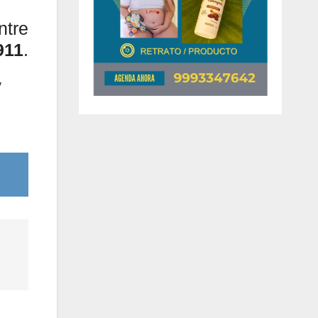
ntre
911
.
y