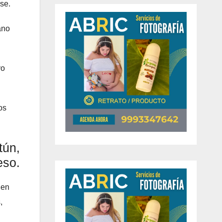
se.
ano
yo
os
tún,
eso.
 en
,