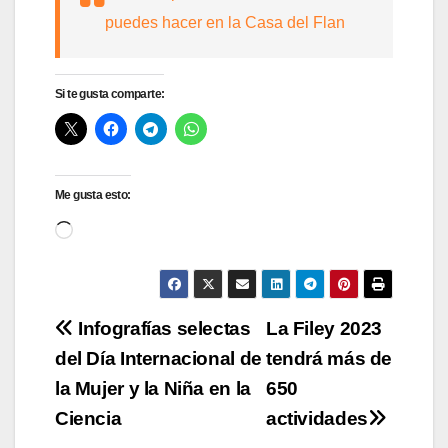
puedes hacer en la Casa del Flan
Si te gusta comparte:
Me gusta esto:
Cargando...
Navegación
Infografías selectas
La Filey 2023
del Día Internacional de
tendrá más de
de
la Mujer y la Niña en la
650
entradas
Ciencia
actividades