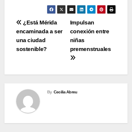
Navegación
¿Está Mérida
Impulsan
encaminada a ser
conexión entre
de
una ciudad
niñas
entradas
sostenible?
premenstruales
By
Cecilia Abreu