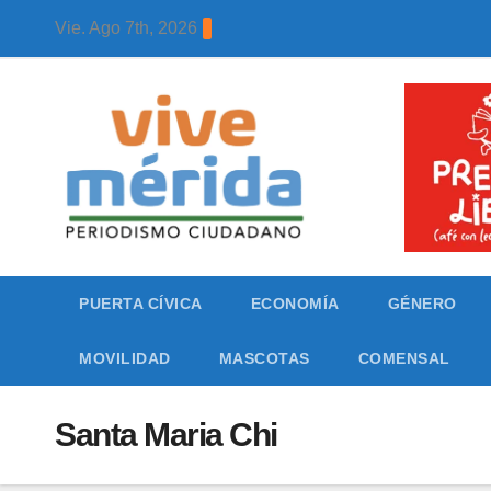
Skip
Vie. Ago 7th, 2026
to
content
PUERTA CÍVICA
ECONOMÍA
GÉNERO
MOVILIDAD
MASCOTAS
COMENSAL
Santa Maria Chi