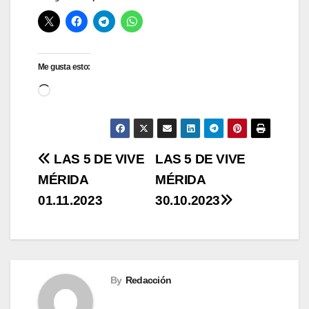
Me gusta esto:
Cargando...
Navegación
LAS 5 DE VIVE
LAS 5 DE VIVE
MÉRIDA
MÉRIDA
de
01.11.2023
30.10.2023
entradas
By
Redacción