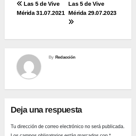
Navegación
Las 5 de Vive
Las 5 de Vive
Mérida 31.07.2021
Mérida 29.07.2023
de
entradas
By
Redacción
Deja una respuesta
Tu dirección de correo electrónico no será publicada.
Los campos obligatorios están marcados con
*