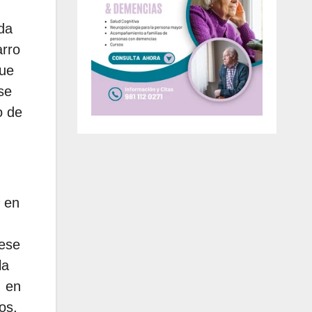
ida
arro
que
se
o de
, en
 ese
la
; en
os,