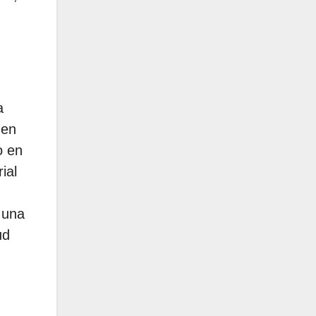
a
 en
o en
ial
 una
ud