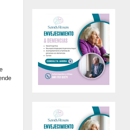
e
iende