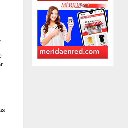
,
e
ar
as