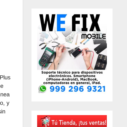
 Plus
se
ínea
o, y
sin