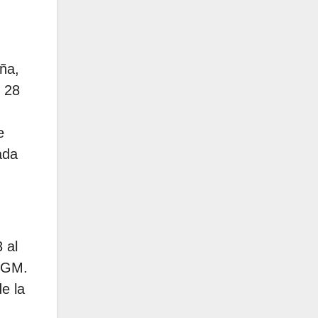
ña,
l 28
e
ada
 al
z GM.
e la