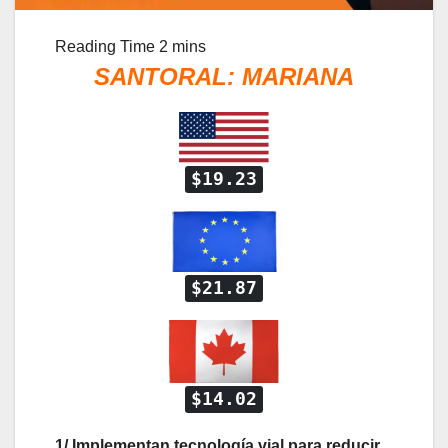
SANTORAL:
MARIANA
$19.23
$21.87
$14.02
1/ Implementan tecnología vial para reducir