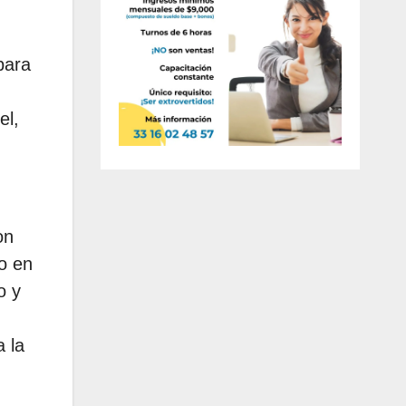
para
el,
on
bo en
o y
a la