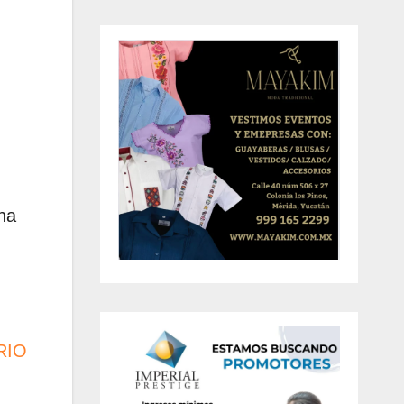
na
RIO