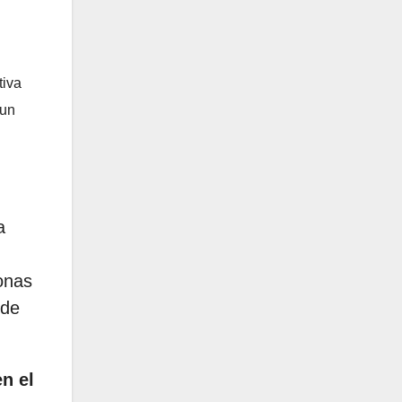
tiva
 un
a
onas
 de
n el