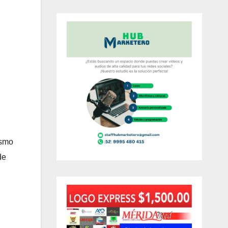
ismo
de