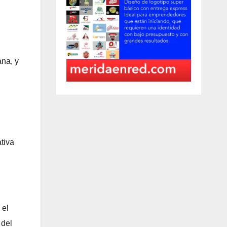
ana, y
tiva
 el
 del