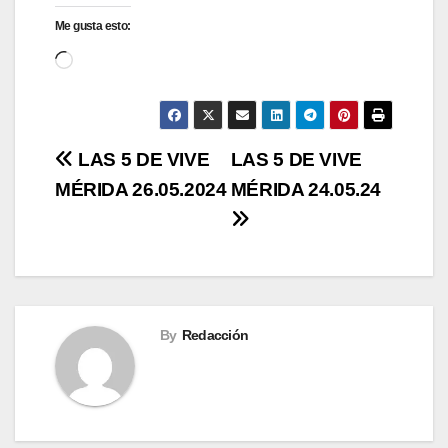
Me gusta esto:
Cargando...
Navegación
LAS 5 DE VIVE
LAS 5 DE VIVE
MÉRIDA 26.05.2024
MÉRIDA 24.05.24
de
entradas
By
Redacción