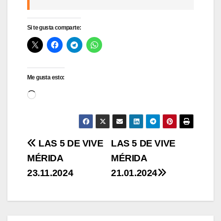
Si te gusta comparte:
Me gusta esto:
Cargando...
Navegación
LAS 5 DE VIVE
LAS 5 DE VIVE
MÉRIDA
MÉRIDA
de
23.11.2024
21.01.2024
entradas