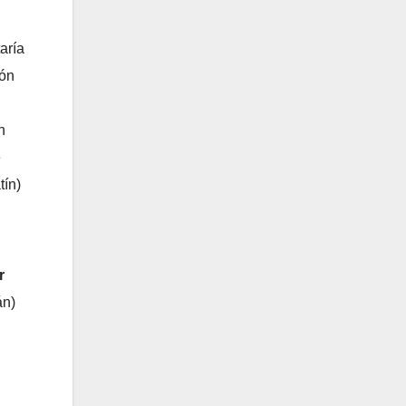
aría
ión
n
e
tín)
r
án)