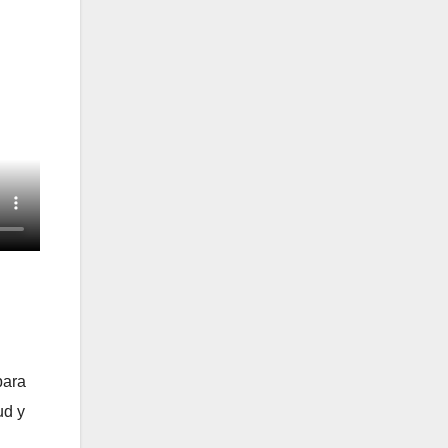
para
ud y