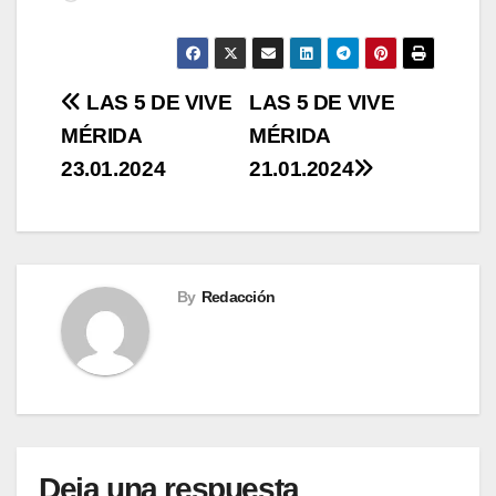
Navegación
LAS 5 DE VIVE
LAS 5 DE VIVE
MÉRIDA
MÉRIDA
de
23.01.2024
21.01.2024
entradas
By
Redacción
Deja una respuesta