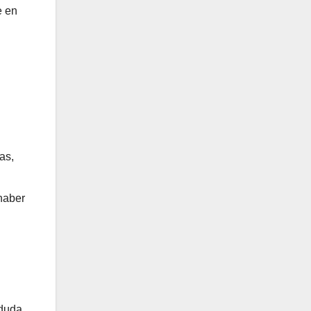
e en
as,
 haber
duda