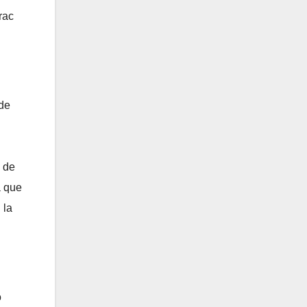
rac
 de
 de
a que
 la
o