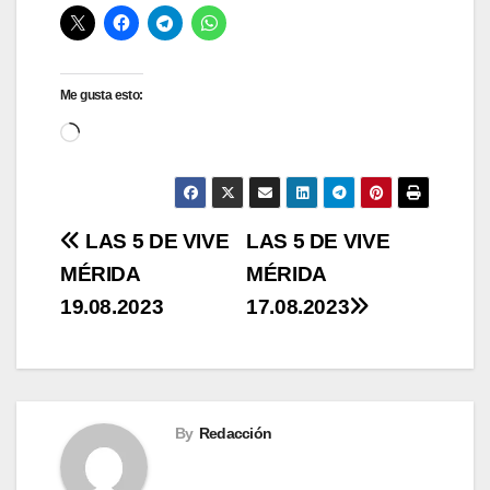
Me gusta esto:
Cargando...
Navegación
LAS 5 DE VIVE
LAS 5 DE VIVE
MÉRIDA
MÉRIDA
de
19.08.2023
17.08.2023
entradas
By
Redacción