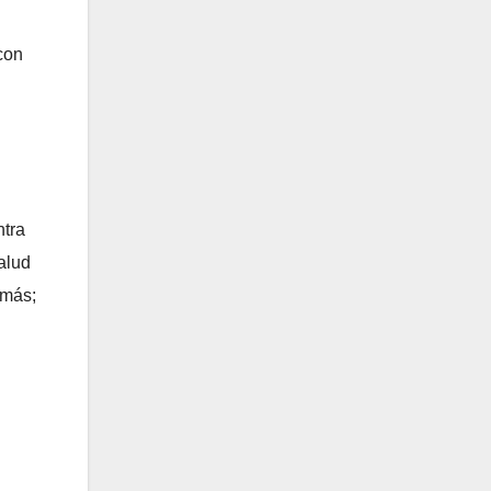
con
ntra
alud
 más;