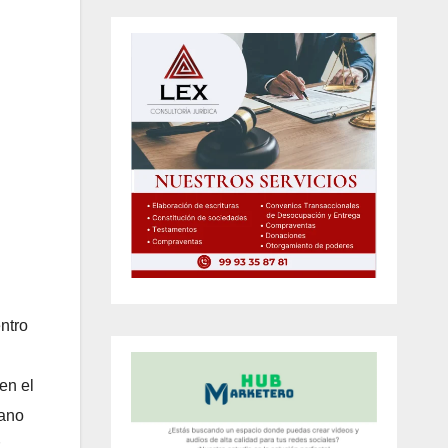
ntro
en el
iano