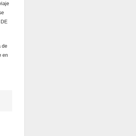
viaje
se
O DE
a de
e en