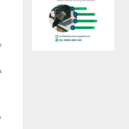
l
s
e