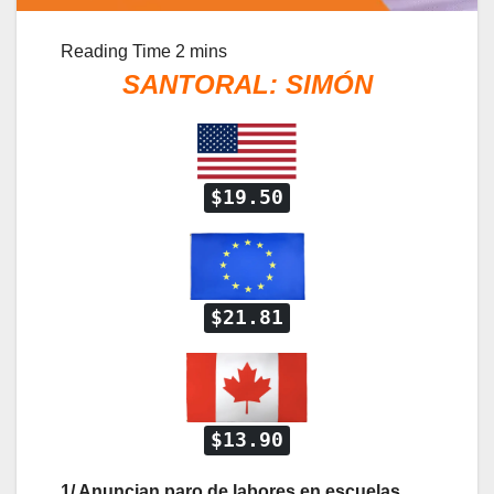
SANTORAL:
SIMÓN
$19.50
$21.81
$13.90
1/ Anuncian paro de labores en escuelas